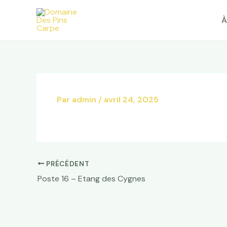
Aller
au
À
contenu
Par
admin
/
avril 24, 2025
PRÉCÉDENT
Poste 16 – Etang des Cygnes